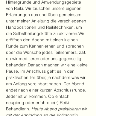
Hintergründe und Anwendungsgebiete 
von Reiki. Wir tauschen unsere eigenen 
Erfahrungen aus und üben gemeinsam 
unter meiner Anleitung die verschiedenen 
Handpositionen und Reikitechniken, um 
die Selbstheilungskräfte zu aktivieren.Wir 
eröffnen den Abend mit einen kleinen 
Runde zum Kennenlernen und sprechen 
über die Wünsche jedes Teilnehmers, z.B. 
ob wir meditieren oder uns gegenseitig 
behandeln.Danach machen wir eine kleine 
Pause. Im Anschluss geht es in den 
praktischen Teil über, je nachdem was wir 
am Anfang vereinbart haben. Der Abend 
endet nach einer kurzen Abschlussrunde.
Jeder ist willkommen. Ob einfach 
neugierig oder erfahrene(r) Reiki-
Behandlerin.
 Heute Abend praktizieren wir 
mit der Anbindung an die Vollmondin.  
Was darf gehen? Wovon möchte ich mich 
trennen? Dieses lassen wir in die 