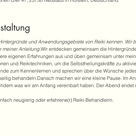
ohen Ufer 47, 23730 Neustadt in Holstein, Deutschland
staltung
Hintergründe und Anwendungsgebiete von Reiki kennen. Wir 
 meiner Anleitung.
Wir entdecken gemeinsam die Hintergründ
sere eigenen Erfahrungen aus und üben gemeinsam unter meine
en und Reikitechniken, um die Selbstheilungskräfte zu aktivie
unde zum Kennenlernen und sprechen über die Wünsche jedes T
eitig behandeln.Danach machen wir eine kleine Pause. Im Ans
nachdem was wir am Anfang vereinbart haben. Der Abend endet 
nfach neugierig oder erfahrene(r) Reiki-Behandlerin.