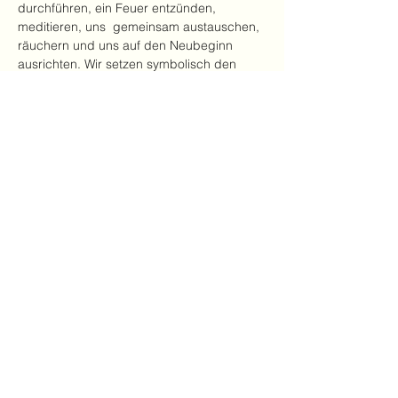
durchführen, ein Feuer entzünden, 
meditieren, uns  gemeinsam austauschen, 
räuchern und uns auf den Neubeginn 
ausrichten. Wir setzen symbolisch den 
oder die Samen für dieses kommende Jahr.
Für kleine Köstlichkeiten und Getränke ist 
gesorgt.
Pro Person 69 Euro
Falls wir kurz draußen sind bitte passende 
Kleidung mitbringen.
Diese Veranstaltung teilen